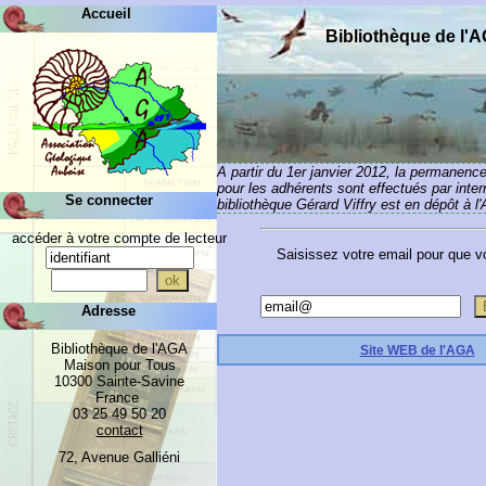
Accueil
Bibliothèque de l'
A partir du 1er janvier 2012, la permanenc
pour les adhérents sont effectués par inte
Se connecter
bibliothèque Gérard Viffry est en dépôt à l
accéder à votre compte de lecteur
Saisissez votre email pour que 
Adresse
Bibliothèque de l'AGA
Site WEB de l'AGA
Maison pour Tous
10300 Sainte-Savine
France
03 25 49 50 20
contact
72, Avenue Galliéni