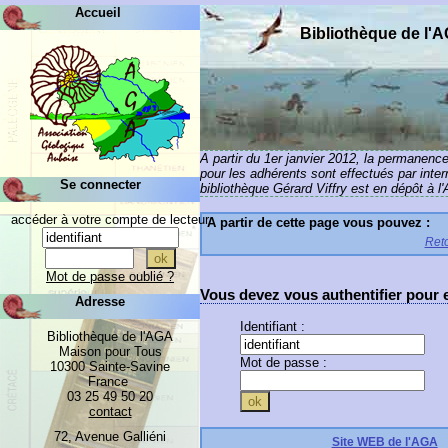
Accueil
Bibliothèque de l'
A partir du 1er janvier 2012, la permanenc
pour les adhérents sont effectués par inte
Se connecter
bibliothèque Gérard Viffry est en dépôt à l
accéder à votre compte de lecteur
A partir de cette page vous pouvez :
Reto
Mot de passe oublié ?
Vous devez vous authentifier pour e
Adresse
Identifiant :
Bibliothèque de l'AGA
Maison pour Tous
Mot de passe :
10300 Sainte-Savine
France
03 25 49 50 20
contact
72, Avenue Galliéni
Site WEB de l'AGA