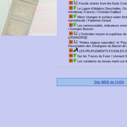
Fossils sharks from the Early Cret
Le Lagon d'Aldabra (Seychelles, Oc
méridional, France)
/ Christian Gaillard
Minor changes in surface-water fert
nannofossils
/ Fabienne Giraud
Les nannoconidés, indicateurs envi
/ Georges Busson
L'Oxfordien moyen et supérieur de 
([30/06/2003])
"Petites régions naturelles" et "P
l'Association des Géologues du Bassin de P
LES PEUPLEMENTS FOSSILES D
Sur les Traces du Futur
/ Léonard 
Les variations du niveau marin sur 
Site WEB de l'AGA