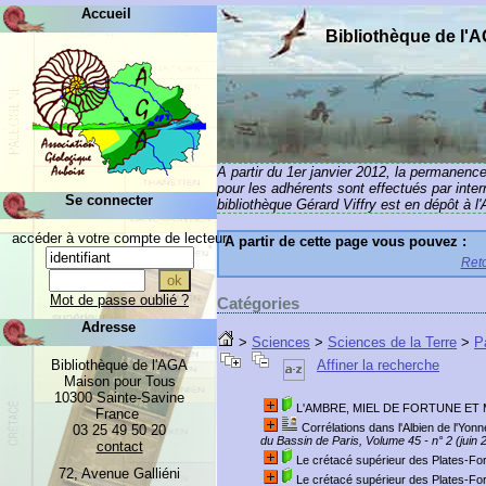
Accueil
Bibliothèque de l'
A partir du 1er janvier 2012, la permanenc
pour les adhérents sont effectués par inte
Se connecter
bibliothèque Gérard Viffry est en dépôt à l
accéder à votre compte de lecteur
A partir de cette page vous pouvez :
Reto
Mot de passe oublié ?
Catégories
Adresse
>
Sciences
>
Sciences de la Terre
>
P
Bibliothèque de l'AGA
Affiner la recherche
Maison pour Tous
10300 Sainte-Savine
L'AMBRE, MIEL DE FORTUNE ET 
France
Corrélations dans l'Albien de l'Yonn
03 25 49 50 20
du Bassin de Paris, Volume 45 - n° 2 (juin 
contact
Le crétacé supérieur des Plates-F
72, Avenue Galliéni
Le crétacé supérieur des Plates-F