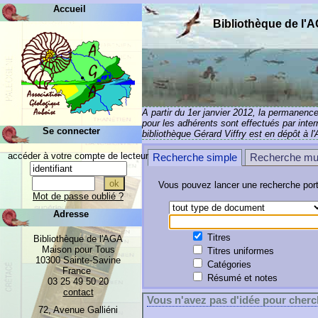
Accueil
Bibliothèque de l'
A partir du 1er janvier 2012, la permanenc
pour les adhérents sont effectués par inte
Se connecter
bibliothèque Gérard Viffry est en dépôt à l
accéder à votre compte de lecteur
Recherche simple
Recherche mult
Vous pouvez lancer une recherche portant
Mot de passe oublié ?
Adresse
Titres
Bibliothèque de l'AGA
Maison pour Tous
Titres uniformes
10300 Sainte-Savine
Catégories
France
Résumé et notes
03 25 49 50 20
contact
Vous n'avez pas d'idée pour cherch
72, Avenue Galliéni