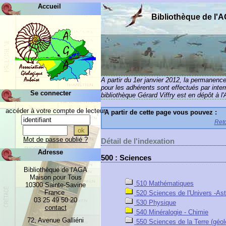
Accueil
Bibliothèque de l'
A partir du 1er janvier 2012, la permanenc
pour les adhérents sont effectués par inte
Se connecter
bibliothèque Gérard Viffry est en dépôt à l
accéder à votre compte de lecteur
A partir de cette page vous pouvez :
Reto
Mot de passe oublié ?
Détail de l'indexation
Adresse
500 : Sciences
Bibliothèque de l'AGA
Maison pour Tous
510 Mathématiques
10300 Sainte-Savine
France
520 Sciences de l'Univers -As
03 25 49 50 20
530 Physique
contact
540 Minéralogie - Chimie
72, Avenue Galliéni
550 Sciences de la Terre (géol