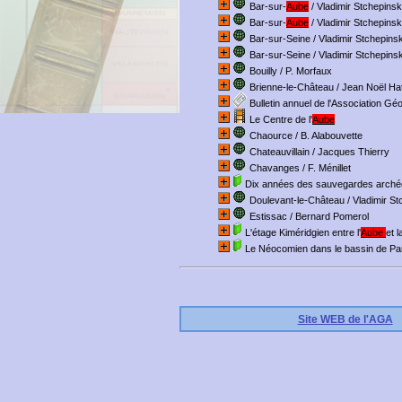
Bar-sur-
Aube
/ Vladimir Stchepins
Bar-sur-
Aube
/ Vladimir Stchepins
Bar-sur-Seine
/ Vladimir Stchepins
Bar-sur-Seine
/ Vladimir Stchepins
Bouilly
/ P. Morfaux
Brienne-le-Château
/ Jean Noël Hat
Bulletin annuel de l'Association Gé
Le Centre de l'
Aube
Chaource
/ B. Alabouvette
Chateauvillain
/ Jacques Thierry
Chavanges
/ F. Ménillet
Dix années des sauvegardes archéo
Doulevant-le-Château
/ Vladimir S
Estissac
/ Bernard Pomerol
L'étage Kiméridgien entre l'
Aube
et l
Le Néocomien dans le bassin de Pa
Site WEB de l'AGA