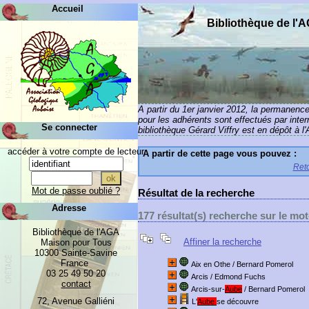
Accueil
Bibliothèque de l'
A partir du 1er janvier 2012, la permanenc
pour les adhérents sont effectués par inte
Se connecter
bibliothèque Gérard Viffry est en dépôt à l
accéder à votre compte de lecteur
A partir de cette page vous pouvez :
Reto
Mot de passe oublié ?
Résultat de la recherche
Adresse
177 résultat(s) recherche sur le mot
Bibliothèque de l'AGA
Affiner la recherche
Maison pour Tous
10300 Sainte-Savine
France
Aix en Othe
/ Bernard Pomerol
03 25 49 50 20
Arcis
/ Edmond Fuchs
contact
Arcis-sur-
Aube
/ Bernard Pomerol
72, Avenue Galliéni
L'
Aube
se découvre