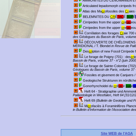
AMMONITES DU CÉNOMANIEN ET
Articulated lepadomorph cirripeds f
Atlas des Ma
cr
ofossiles des
Cr
aies
BELEMNITES DU
CR
É
TAC
É
SUP
É
Cirripedes from the upper
cr
e
tac
eou
Cirripedes from the upper
cr
e
tac
eou
Corrélation des forages
Cr
aie 700 
des Géologues du Bassin de Paris, volume 
DÉCOUVERTE DE CHÉLONIENS
MÉRIDIONAL
/ T. Blondel
in Revue de Palé
Des
cr
iption of new Fossil Cirriped
Le forage de Poigny (701) : des
cr
i
Bassin de Paris, volume 37 - n°2 (juin 2000
Le forage de Sainte-Colombe (702)
Géologues du Bassin de Paris, volume 37 -
Fossiles et gisement de Canjuers
/
Geologische Strukturen im nördliche
Gonorhynchoidei du
cr
é
tac
é
sup
é
ri
Heft 64 - Stratigraphie und Ammon
Paläontologie in Westfalen, Heft 64 [31/12/
Heft 69
(Bulletin de Geologie und Pa
Mi
cr
ofaciès à Foraminifères Plan
in Bulletin d'Information de l'Association
Site WEB de l'AGA