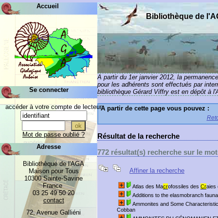
Accueil
Bibliothèque de l'
A partir du 1er janvier 2012, la permanenc
pour les adhérents sont effectués par inte
Se connecter
bibliothèque Gérard Viffry est en dépôt à l
accéder à votre compte de lecteur
A partir de cette page vous pouvez :
Reto
Mot de passe oublié ?
Résultat de la recherche
Adresse
772 résultat(s) recherche sur le 
Bibliothèque de l'AGA
Affiner la recherche
Maison pour Tous
10300 Sainte-Savine
France
Atlas des Ma
cr
ofossiles des
Cr
aies
03 25 49 50 20
Additions to the elasmobranch fauna
contact
Ammonites and Some Characteristic
Cobban
72, Avenue Galliéni