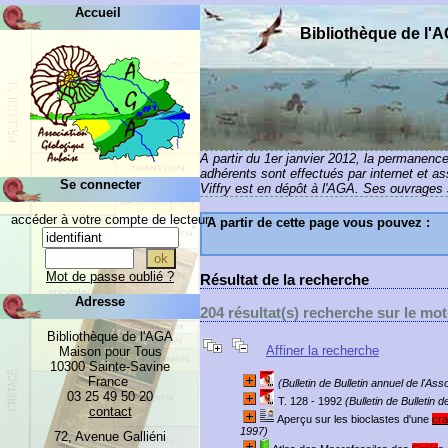
Accueil
Bibliothèque de l'
A partir du 1er janvier 2012, la permanenc
adhérents sont effectués par internet et a
Se connecter
Viffry est en dépôt à l'AGA. Ses ouvrages s
accéder à votre compte de lecteur
A partir de cette page vous pouvez :
Mot de passe oublié ?
Résultat de la recherche
Adresse
204 résultat(s) recherche sur le mot-
Bibliothèque de l'AGA
Affiner la recherche
Maison pour Tous
10300 Sainte-Savine
France
(Bulletin de Bulletin annuel de l'As
03 25 49 50 20
T. 128 - 1992
(Bulletin de Bulletin d
contact
Aperçu sur les bioclastes d'une
cr
1997)
72, Avenue Galliéni