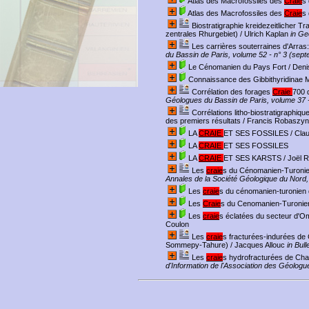
Atlas des Macrofossiles des
Craie
s 
Atlas des Macrofossiles des
Craie
s 
Biostratigraphie kreidezeitliche
zentrales Rhurgebiet)
/ Ulrich Kaplan
in Ge
Les carrières souterraines d'Arras: 
du Bassin de Paris, volume 52 - n° 3 (sep
Le Cénomanien du Pays Fort
/ Deni
Connaissance des Gibbithyridinae M
Corrélation des forages
Craie
700 
Géologues du Bassin de Paris, volume 37 -
Corrélations litho-biostratigraphi
des premiers résultats
/ Francis Robaszy
LA
CRAIE
ET SES FOSSILES
/ Clau
LA
CRAIE
ET SES FOSSILES
LA
CRAIE
ET SES KARSTS
/ Joël 
Les
craie
s du Cénomanien-Turonien
Annales de la Société Géologique du Nord
Les
craie
s du cénomanien-turonien 
Les
Craie
s du Cenomanien-Turonien
Les
craie
s éclatées du secteur d'Ome
Coulon
Les
craie
s fracturées-indurées de
Sommepy-Tahure)
/ Jacques Allouc
in Bul
Les
craie
s hydrofracturées de Cha
d'Information de l'Association des Géolog