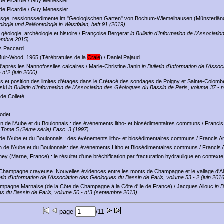
de Picardie
/ Guy Menessier
de Picardie
/ Guy Menessier
r Trasge=ressionssedimente im "Geologischen Garten" von Bochum-Wiemelhausen (Münsterlän
ologie und Paläontologie in Westfalen, heft 91 (2019)
géologie, archéologie et histoire
/ Françoise Bergerat
in Bulletin d'Information de l'Associat
tembre 2015)
s Paccard
uir-Wood, 1965 (Térébratules de la
Craie
)
/ Daniel Pajaud
d'après les Nannofossiles calcaires
/ Marie-Christine Janin
in Bulletin d'Information de l'Assoc
 n°2 (juin 2000)
ques et position des limites d'étages dans le Crétacé des sondages de Poigny et Sainte-Colom
nski
in Bulletin d'Information de l'Association des Géologues du Bassin de Paris, volume 37 - n
de Colleté
Rodet
 de l'Aube et du Boulonnais : des évènements litho- et biosédimentaires communs
/ Franci
, Tome 5 (2ème série) Fasc. 3 (1997)
de l'Aube et du Boulonnais : des évènements litho- et biosédimentaires communs
/ Francis 
 de l'Aube et du Boulonnais: des évènements Litho et Biosédimentaires communs
/ Francis
y (Marne, France) : le résultat d'une bréchification par fracturation hydraulique en contexte
 Champagne crayeuse. Nouvelles évidences entre les monts de Champagne et le vallage d'Ai
letin d'Information de l'Association des Géologues du Bassin de Paris, volume 53 - 2 (juin 201
mpagne Marnaise (de la Côte de Champagne à la Côte d'Ile de France)
/ Jacques Allouc
in B
ues du Bassin de Paris, volume 50 - n°3 (septembre 2013)
page
/11