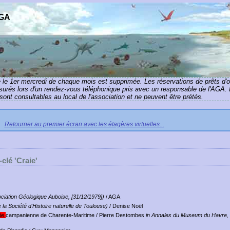
AGA
e le 1er mercredi de chaque mois est supprimée. Les réservations de prêts d'
ssurés lors d'un rendez-vous téléphonique pris avec un responsable de l'AGA. 
ont consultables au local de l'association et ne peuvent être prétés.
Retourner au premier écran avec les étagères virtuelles...
clé 'Craie'
sociation Géologique Auboise, [31/12/1979])
/ AGA
e la Société d'Histoire naturelle de Toulouse)
/ Denise Noël
aie
campanienne de Charente-Maritime
/ Pierre Destombes
in Annales du Museum du Havre,