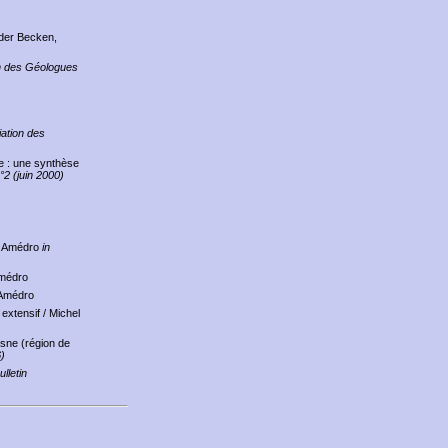
der Becken,
ion des Géologues
iation des
be : une synthèse
°2 (juin 2000)
s Amédro
in
Amédro
 Amédro
 extensif
/ Michel
sne (région de
6)
ulletin