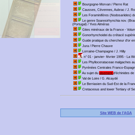
Bourgogne-Morvan
/ Pierre Rat
Causses, Cévennes, Aubrac
/ J. Ro
Les Foraminifères (Nodosariides) du
Le genre Soaresirhynchia nov. (Bra
(Portugal)
/ Yves Alméras
Gites minéraux de la France - Volum
Gonorhynchoidei du crétacé supérieu
Guide pratique du chercheur d'or e
Jura
/ Pierre Chauve
Lorraine-Champagne
/ J. Hilly
n° 01 - janvier- février 1995 - La Wu
Les Phyllocerataceae malgaches au
Pyrénées Centrales Franco-Espagn
Au sujet du
gisement
d'échinides de
Val de Loire
/ G. Alcaydé
Le Berriasien du Sud-Est de la Fran
Cretaceous and lower Tertiary of Sei
Site WEB de l'AGA