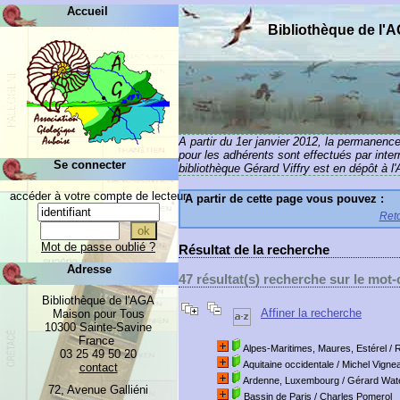
Accueil
Bibliothèque de l'
A partir du 1er janvier 2012, la permanenc
pour les adhérents sont effectués par inte
Se connecter
bibliothèque Gérard Viffry est en dépôt à l
accéder à votre compte de lecteur
A partir de cette page vous pouvez :
Reto
Mot de passe oublié ?
Résultat de la recherche
Adresse
47 résultat(s) recherche sur le mo
Bibliothèque de l'AGA
Affiner la recherche
Maison pour Tous
10300 Sainte-Savine
France
Alpes-Maritimes, Maures, Estérel
/ 
03 25 49 50 20
Aquitaine occidentale
/ Michel Vigne
contact
Ardenne, Luxembourg
/ Gérard Wate
72, Avenue Galliéni
Bassin de Paris
/ Charles Pomerol