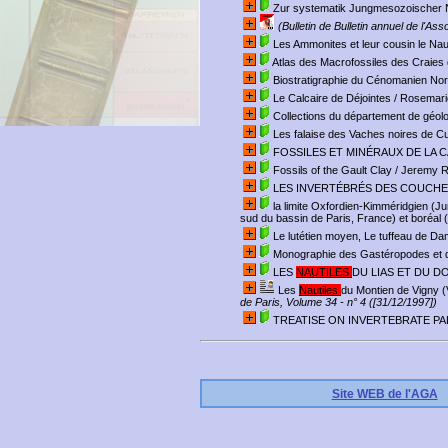
Zur systematik Jungmesozoischer Na
(Bulletin de Bulletin annuel de l'As
Les Ammonites et leur cousin le Naut
Atlas des Macrofossiles des Craies 
Biostratigraphie du Cénomanien Nor
Le Calcaire de Déjointes
/ Rosemari
Collections du département de géolo
Les falaise des Vaches noires de C
FOSSILES ET MINÉRAUX DE LA
Fossils of the Gault Clay
/ Jeremy R
LES INVERTÉBRÉS DES COUCHE
la limite Oxfordien-Kimméridgien (J
sud du bassin de Paris, France) et boréal 
Le lutétien moyen, Le tuffeau de Dam
Monographie des Gastéropodes et d
LES
NAUTILES
DU LIAS ET DU D
Les
Nautiles
du Montien de Vigny (
de Paris, Volume 34 - n° 4 ([31/12/1997])
TREATISE ON INVERTEBRATE 
Site WEB de l'AGA