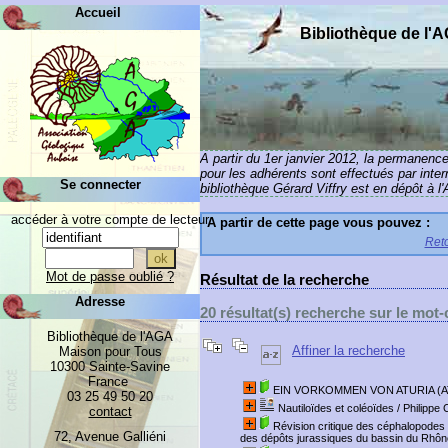
Accueil
Bibliothèque de l'
A partir du 1er janvier 2012, la permanenc
pour les adhérents sont effectués par inte
Se connecter
bibliothèque Gérard Viffry est en dépôt à l
accéder à votre compte de lecteur
A partir de cette page vous pouvez :
Reto
Mot de passe oublié ?
Résultat de la recherche
Adresse
20 résultat(s) recherche sur le mot
Bibliothèque de l'AGA
Affiner la recherche
Maison pour Tous
10300 Sainte-Savine
France
EIN VORKOMMEN VON ATURIA (A
03 25 49 50 20
Nautiloïdes et coléoïdes
/ Philippe 
contact
Révision critique des céphalopodes 
72, Avenue Galliéni
des dépôts jurassiques du bassin du Rhôn