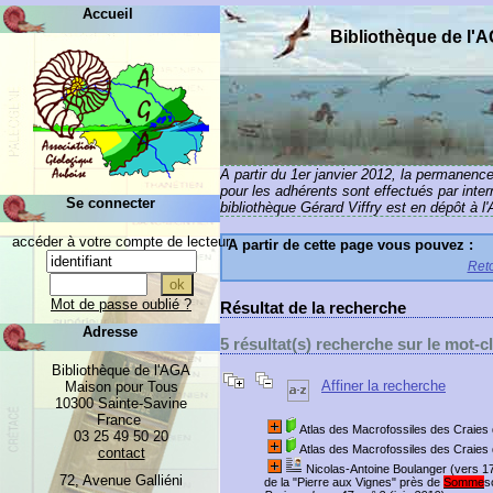
Accueil
Bibliothèque de l'
A partir du 1er janvier 2012, la permanenc
pour les adhérents sont effectués par inte
Se connecter
bibliothèque Gérard Viffry est en dépôt à l
accéder à votre compte de lecteur
A partir de cette page vous pouvez :
Reto
Mot de passe oublié ?
Résultat de la recherche
Adresse
5 résultat(s) recherche sur le mot
Bibliothèque de l'AGA
Affiner la recherche
Maison pour Tous
10300 Sainte-Savine
France
Atlas des Macrofossiles des Craies 
03 25 49 50 20
Atlas des Macrofossiles des Craies 
contact
Nicolas-Antoine Boulanger (vers 17
72, Avenue Galliéni
de la "Pierre aux Vignes" près de
Somme
s