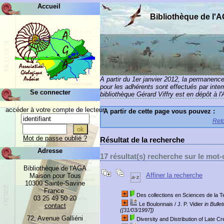
Accueil
Bibliothèque de l'
A partir du 1er janvier 2012, la permanenc
pour les adhérents sont effectués par inte
Se connecter
bibliothèque Gérard Viffry est en dépôt à l
accéder à votre compte de lecteur
A partir de cette page vous pouvez :
Reto
Mot de passe oublié ?
Résultat de la recherche
Adresse
17 résultat(s) recherche sur le mot-c
Bibliothèque de l'AGA
Affiner la recherche
Maison pour Tous
10300 Sainte-Savine
France
Des collections en Sciences de la Ter
03 25 49 50 20
Le Boulonnais
/ J. P. Vidier
in Bulle
contact
([31/03/1997])
72, Avenue Galliéni
Diversity and Distribution of Late C