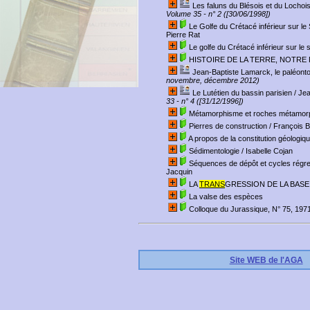
Les faluns du Blésois et du Lochois
Volume 35 - n° 2 ([30/06/1998])
Le Golfe du Crétacé inférieur sur le 
Pierre Rat
Le golfe du Crétacé inférieur sur le 
HISTOIRE DE LA TERRE, NOTRE
Jean-Baptiste Lamarck, le paléon
novembre, décembre 2012)
Le Lutétien du bassin parisien
/ Je
33 - n° 4 ([31/12/1996])
Métamorphisme et roches métamorp
Pierres de construction
/ François B
A propos de la constitution géologiq
Sédimentologie
/ Isabelle Cojan
Séquences de dépôt et cycles régre
Jacquin
LA
TRANS
GRESSION DE LA BASE
La valse des espèces
Colloque du Jurassique, N° 75, 19
Site WEB de l'AGA