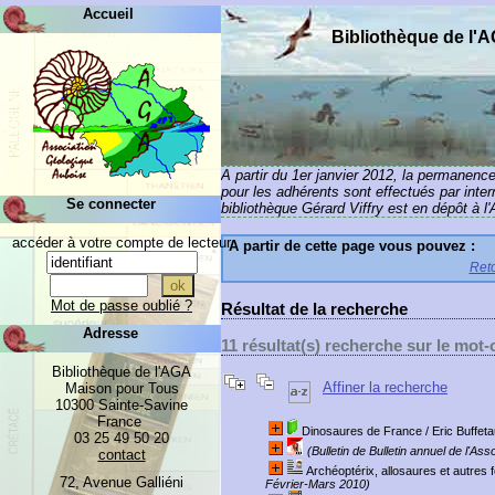
Accueil
Bibliothèque de l'
A partir du 1er janvier 2012, la permanenc
pour les adhérents sont effectués par inte
Se connecter
bibliothèque Gérard Viffry est en dépôt à l
accéder à votre compte de lecteur
A partir de cette page vous pouvez :
Reto
Mot de passe oublié ?
Résultat de la recherche
Adresse
11 résultat(s) recherche sur le mot-c
Bibliothèque de l'AGA
Affiner la recherche
Maison pour Tous
10300 Sainte-Savine
France
Dinosaures de France
/ Eric Buffeta
03 25 49 50 20
(Bulletin de Bulletin annuel de l'As
contact
Archéoptérix, allosaures et autres
72, Avenue Galliéni
Février-Mars 2010)