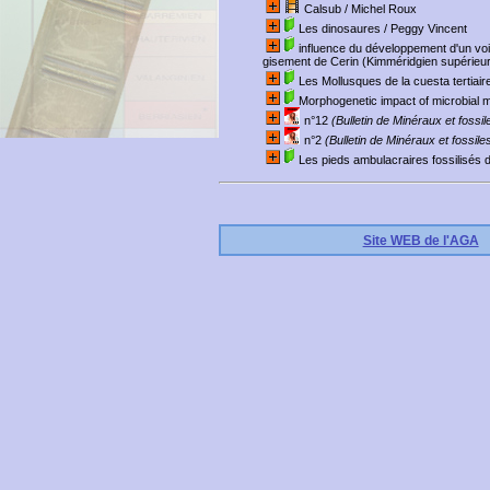
Calsub
/ Michel Roux
Les dinosaures
/ Peggy Vincent
influence du développement d'un voi
gisement de Cerin (Kimméridgien supérieur,
Les Mollusques de la cuesta tertiai
Morphogenetic impact of microbial m
n°12
(Bulletin de Minéraux et fossil
n°2
(Bulletin de Minéraux et fossile
Les pieds ambulacraires fossilisés 
Site WEB de l'AGA