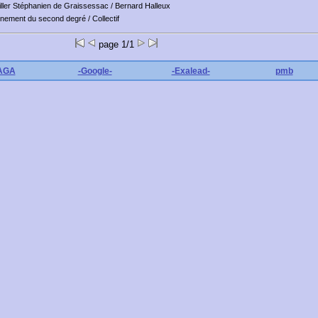
iller Stéphanien de Graissessac
/ Bernard Halleux
seignement du second degré
/ Collectif
page 1/1
'AGA
-Google-
-Exalead-
pmb