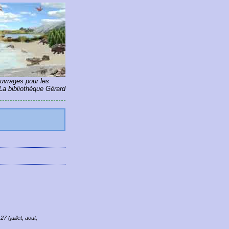
ouvrages pour les
La bibliothèque Gérard
7 (juillet, aout,