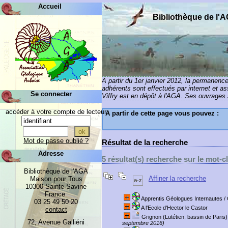
Accueil
Bibliothèque de l'
A partir du 1er janvier 2012, la permanenc
adhérents sont effectués par internet et a
Se connecter
Viffry est en dépôt à l'AGA. Ses ouvrages s
accéder à votre compte de lecteur
A partir de cette page vous pouvez :
Mot de passe oublié ?
Résultat de la recherche
Adresse
5 résultat(s) recherche sur le mot-c
Bibliothèque de l'AGA
Affiner la recherche
Maison pour Tous
10300 Sainte-Savine
France
Apprentis Géologues Internautes
/ 
03 25 49 50 20
A l'Ecole d'Hector le Castor
contact
Grignon (Lutétien, bassin de Paris)
72, Avenue Galliéni
septembre 2016)