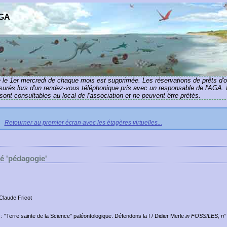
AGA
e le 1er mercredi de chaque mois est supprimée. Les réservations de prêts d'
ssurés lors d'un rendez-vous téléphonique pris avec un responsable de l'AGA. 
ont consultables au local de l'association et ne peuvent être prétés.
Retourner au premier écran avec les étagères virtuelles...
lé 'pédagogie'
Claude Fricot
 : "Terre sainte de la Science" paléontologique. Défendons la !
/ Didier Merle
in FOSSILES, n° 2