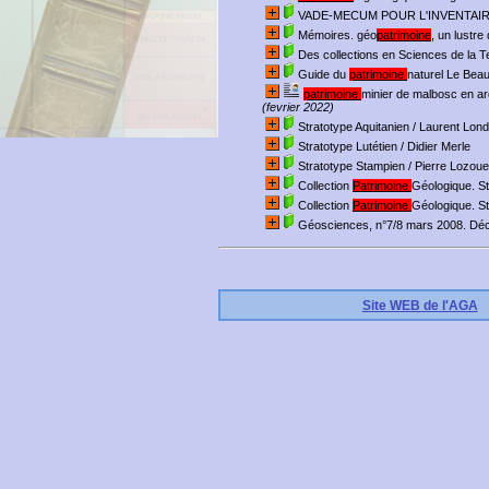
VADE-MECUM POUR L'INVENTAI
Mémoires. géo
patrimoine
, un lustre
Des collections en Sciences de la Ter
Guide du
patrimoine
naturel Le Beau
patrimoine
minier de malbosc en a
(fevrier 2022)
Stratotype Aquitanien
/ Laurent Lond
Stratotype Lutétien
/ Didier Merle
Stratotype Stampien
/ Pierre Lozoue
Collection
Patrimoine
Géologique. S
Collection
Patrimoine
Géologique. St
Géosciences, n°7/8 mars 2008. Déc
Site WEB de l'AGA