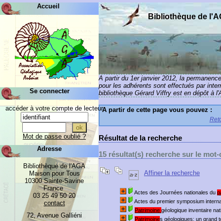
Accueil
Bibliothèque de l'
A partir du 1er janvier 2012, la permanenc
pour les adhérents sont effectués par inte
Se connecter
bibliothèque Gérard Viffry est en dépôt à l
accéder à votre compte de lecteur
A partir de cette page vous pouvez :
Reto
Mot de passe oublié ?
Résultat de la recherche
Adresse
15 résultat(s) recherche sur le mot-
Bibliothèque de l'AGA
Affiner la recherche
Maison pour Tous
10300 Sainte-Savine
France
Actes des Journées nationales du
p
03 25 49 50 20
Actes du premier symposium internat
contact
Patrimoine
géologique inventaire nat
72, Avenue Galliéni
Patrimoine
s géologiques: un grand 