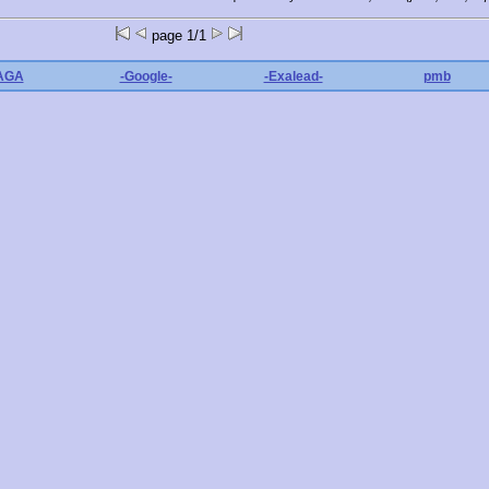
page 1/1
'AGA
-Google-
-Exalead-
pmb