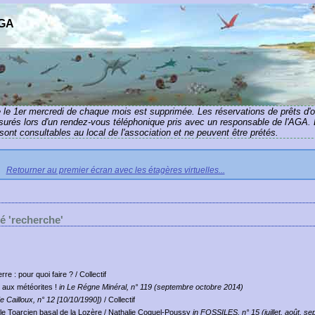
AGA
e le 1er mercredi de chaque mois est supprimée. Les réservations de prêts d'
ssurés lors d'un rendez-vous téléphonique pris avec un responsable de l'AGA. 
ont consultables au local de l'association et ne peuvent être prétés.
Retourner au premier écran avec les étagères virtuelles...
lé 'recherche'
re : pour quoi faire ?
/ Collectif
 aux météorites !
in Le Régne Minéral, n° 119 (septembre octobre 2014)
de Cailloux, n° 12 [10/10/1990])
/ Collectif
le Toarcien basal de la Lozère
/ Nathalie Coquel-Poussy
in FOSSILES, n° 15 (juillet, août, s