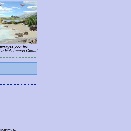
ouvrages pour les
La bibliothèque Gérard
eptembre 2013)