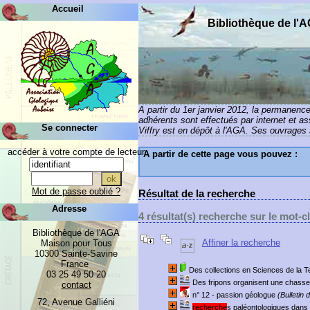
Accueil
Bibliothèque de l'
A partir du 1er janvier 2012, la permanenc
adhérents sont effectués par internet et a
Se connecter
Viffry est en dépôt à l'AGA. Ses ouvrages s
accéder à votre compte de lecteur
A partir de cette page vous pouvez :
Mot de passe oublié ?
Résultat de la recherche
Adresse
4 résultat(s) recherche sur le mot-c
Bibliothèque de l'AGA
Affiner la recherche
Maison pour Tous
10300 Sainte-Savine
France
Des collections en Sciences de la Ter
03 25 49 50 20
Des fripons organisent une chasse
contact
n° 12 - passion géologue
(Bulletin 
72, Avenue Galliéni
recherche
s paléontologiques dans 