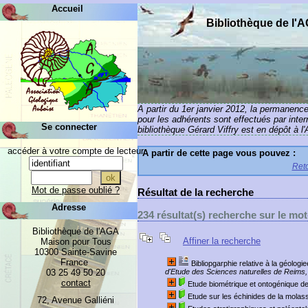
Accueil
Bibliothèque de l'
A partir du 1er janvier 2012, la permanenc
pour les adhérents sont effectués par inte
Se connecter
bibliothèque Gérard Viffry est en dépôt à l
accéder à votre compte de lecteur
A partir de cette page vous pouvez :
Reto
Mot de passe oublié ?
Résultat de la recherche
Adresse
234 résultat(s) recherche sur le mot-c
Bibliothèque de l'AGA
Affiner la recherche
Maison pour Tous
10300 Sainte-Savine
France
Bibliopgarphie relative à la géologi
03 25 49 50 20
d'Etude des Sciences naturelles de Reims,
contact
Etude biométrique et ontogénique de
Etude sur les échinides de la mola
72, Avenue Galliéni