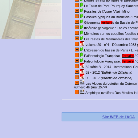
Etudes stratigraphiques et paléontol
Le Falun de Pont-Pourquey Saucats
Fossiles de l'Aisne
/ Alain Minot
Fossiles typiques du Bordelais
/ Phi
Gisements
tertiaire
s du Bassin de P
Itinéraire géologique : Faciès cont
Mémoires sur les coquilles fossiles
Les restes de Mammifères des falun
volume 20 - n°4 - Décembre 1983
(
L'Yprésien du bassin de Paris
/ L. F
Paléontologie Française.
Tertiaire
/ 
Paléontologie Française.
Tertiaire
/ 
32 série B - 2014 - international
52 - 2012
(Bulletin de Zitteliana)
90 - 2017
(Bulletin de Zitteliana)
Les Algues du Lutétien du Cotentin
numéro 40 (mai 1974)
Amphiope ovalifora Des Moulins in 
Site WEB de l'AGA