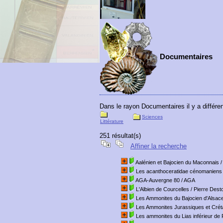
Documentaires
Dans le rayon Documentaires il y a différen
Sciences
Littérature
251 résultat(s)
Affiner la recherche
Aalénien et Bajocien du Maconnais
/
Les acanthoceratidae cénomaniens 
AGA-Auvergne 80
/ AGA
L'Albien de Courcelles
/ Pierre Des
Les Ammonites du Bajocien d'Alsace
Les Ammonites Jurassiques et Cré
Les ammonites du Lias inférieur de