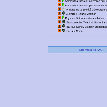
Ammonites rares ou nouvelles du jur
Ammonites rares ou peu connues et 
Annales de la Société Géologique 
Auxerre
/ Claude Mégnien
Bajocien-Bathonien dans la Nièvre
/
Bar-sur-Aube
/ Vladimir Stchepins
Bar-sur-Seine
/ Vladimir Stchepins
Bar-sur-Seine
Site WEB de l'AGA